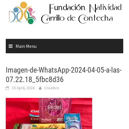
Skip
to
content
Main Menu
Imagen-de-WhatsApp-2024-04-05-a-las-
07.22.18_5fbc8d36
15 April, 2024
Creativo