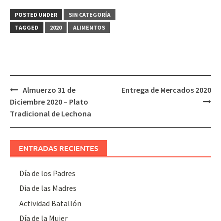
POSTED UNDER
SIN CATEGORÍA
TAGGED
2020
ALIMENTOS
Post
Almuerzo 31 de
Entrega de Mercados 2020
navigation
Diciembre 2020 – Plato
Tradicional de Lechona
ENTRADAS RECIENTES
Día de los Padres
Dia de las Madres
Actividad Batallón
Día de la Mujer