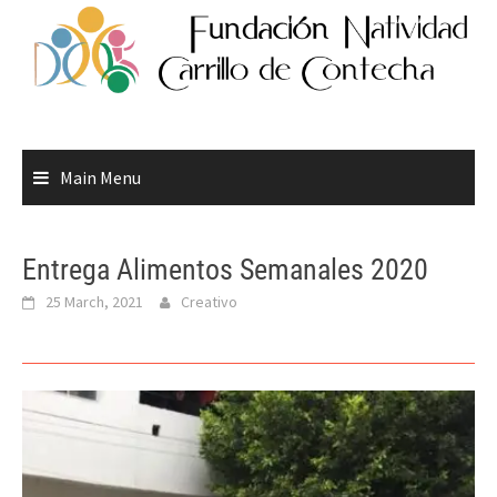
Skip
to
content
Main Menu
Entrega Alimentos Semanales 2020
25 March, 2021
Creativo