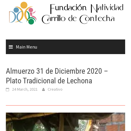
Skip
to
content
Main Menu
Almuerzo 31 de Diciembre 2020 –
Plato Tradicional de Lechona
24 March, 2021
Creativo